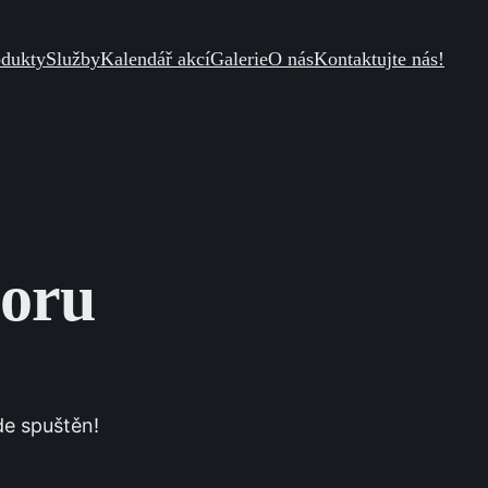
odukty
Služby
Kalendář akcí
Galerie
O nás
Kontaktujte nás!
zoru
de spuštěn!